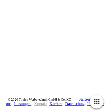
Startseite
|
Über
© 2020 Thelen Werbetechnik GmbH & Co. KG
uns
|
Leistungen
|
Kontakt
|
Karriere
|
D
atenschut
z
|
Impressum